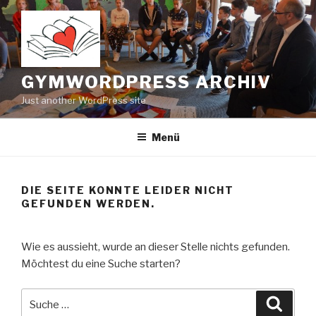
Zum
Inhalt
springen
GYMWORDPRESS ARCHIV
Just another WordPress site
Menü
DIE SEITE KONNTE LEIDER NICHT
GEFUNDEN WERDEN.
Wie es aussieht, wurde an dieser Stelle nichts gefunden.
Möchtest du eine Suche starten?
Suche
Suche
nach: