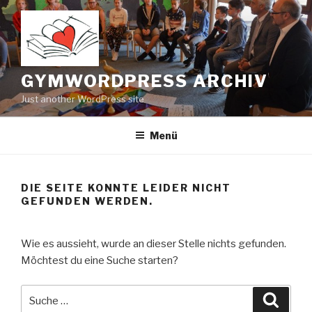
Zum
Inhalt
springen
GYMWORDPRESS ARCHIV
Just another WordPress site
Menü
DIE SEITE KONNTE LEIDER NICHT
GEFUNDEN WERDEN.
Wie es aussieht, wurde an dieser Stelle nichts gefunden.
Möchtest du eine Suche starten?
Suche
Suche
nach: