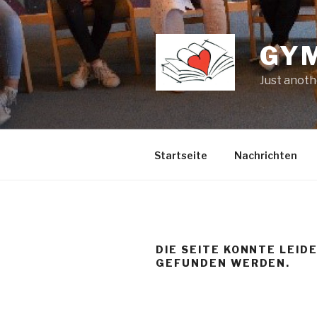
Zum
Inhalt
springen
GY
Just anoth
Startseite
Nachrichten
DIE SEITE KONNTE LEID
GEFUNDEN WERDEN.