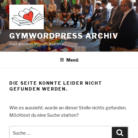
Zum
Inhalt
springen
GYMWORDPRESS ARCHIV
Just another WordPress site
Menü
DIE SEITE KONNTE LEIDER NICHT
GEFUNDEN WERDEN.
Wie es aussieht, wurde an dieser Stelle nichts gefunden.
Möchtest du eine Suche starten?
Suche
Suche
nach: