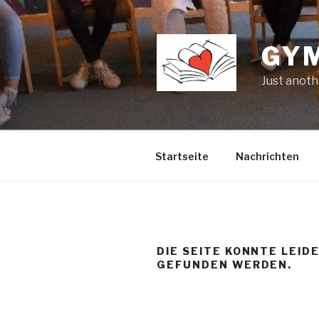
Zum
Inhalt
springen
GY
Just anoth
Startseite
Nachrichten
DIE SEITE KONNTE LEID
GEFUNDEN WERDEN.