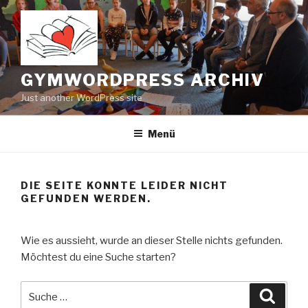
Zum
Inhalt
springen
GYMWORDPRESS ARCHIV
Just another WordPress site
Menü
DIE SEITE KONNTE LEIDER NICHT
GEFUNDEN WERDEN.
Wie es aussieht, wurde an dieser Stelle nichts gefunden.
Möchtest du eine Suche starten?
Suche
Suche
nach: