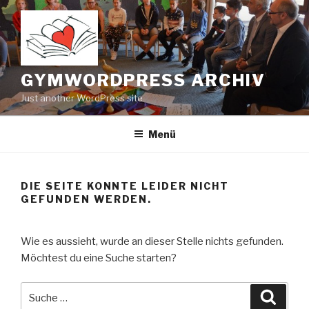
Zum
Inhalt
springen
GYMWORDPRESS ARCHIV
Just another WordPress site
Menü
DIE SEITE KONNTE LEIDER NICHT
GEFUNDEN WERDEN.
Wie es aussieht, wurde an dieser Stelle nichts gefunden.
Möchtest du eine Suche starten?
Suche
Suche
nach: