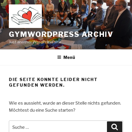
Zum
Inhalt
springen
GYMWORDPRESS ARCHIV
Just another WordPress site
Menü
DIE SEITE KONNTE LEIDER NICHT
GEFUNDEN WERDEN.
Wie es aussieht, wurde an dieser Stelle nichts gefunden.
Möchtest du eine Suche starten?
Suche
Suche
nach: