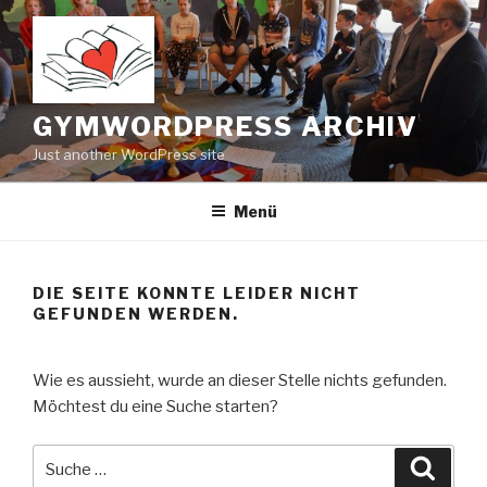
Zum
Inhalt
springen
GYMWORDPRESS ARCHIV
Just another WordPress site
Menü
DIE SEITE KONNTE LEIDER NICHT
GEFUNDEN WERDEN.
Wie es aussieht, wurde an dieser Stelle nichts gefunden.
Möchtest du eine Suche starten?
Suche
Suche
nach: