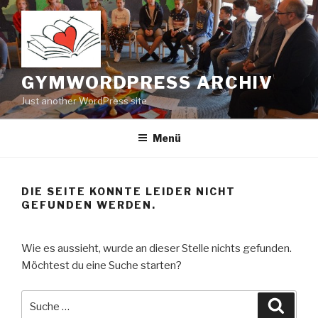
Zum
Inhalt
springen
GYMWORDPRESS ARCHIV
Just another WordPress site
Menü
DIE SEITE KONNTE LEIDER NICHT
GEFUNDEN WERDEN.
Wie es aussieht, wurde an dieser Stelle nichts gefunden.
Möchtest du eine Suche starten?
Suche
Suche
nach: