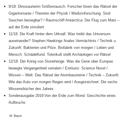
9/18: Dinosaurier
im Größenrausch.
Forscher lösen das Rätsel der
Gigantomanie / Theorien der Physik / Medizinforschung. Sind
Seuchen besiegbar? / Raumschiff Antarctica: Der Flug zum Mars –
auf der Erde simuliert
11/18: Die Kraft hinter dem Urknall.
Was treibt das Universum
auseinander? Stephen Hawkings finales
Vermächtnis / Technik u.
Zukunft: Bakterien und Pilze. Biofabrik von morgen / Leben und
Mensch: Schädelfund. Totenkult stellt Archäologen vor Rätsel
12/18: Der König von Stonehenge.
Was die Gene über Europas
bewegte Vergangenheit verraten / Exklusiv: Science Novel /
Wissen – Welt: Das Rätsel der Atombausteine / Technik – Zukunft:
Wie das Auto von morgen fliegen wird / Ausgezeichnet. Die sechs
Wissensbücher des Jahres
Sonderausgabe 2019:
Von der Erde zum Mond.
Geschichte eines
Aufbruchs
M. Bayer