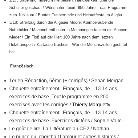
2/17: Bauernhofmuseum Illerbeuren: Handwerkern über die
Schulter geschaut
/ Wörishofen feiert: 950 Jahre – das Programm
zum Jubiläum / Buntes Treiben: nde und Heimatfeste im Allgäu
3/18: Streifzug durch die Allgäuer Moore: Atemberaubende
Naturbilder
/ Marionettentheater in Memmingen tanzen die Puppen
wieder / Ein Floß auf der Iller: 100 Jahre nach dem letzten
Holztransport / Kartause Buxheim: Wer die Mönchszellen gestiftet
hat
Französisch
1er en Rédaction, 6ème (+ corrigés) / Senan Morgan
Chouette entraînement : Français, 4e – 13-14 ans,
exercices de base.
Tout le programme en 200
exercises avec les corrigés
/
Thierry Marquetty
Chouette entraînement : Français, 4e – 13-14 ans,
exercices de base.
Exercices dictées / Sophie Valle
Le goût de lire. La Littérature au CE2 / Nathan
Le prince qui cherchait l’amour et autres histoires /