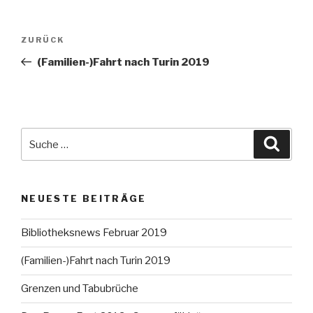
Beitragsnavigation
ZURÜCK
Vorheriger
Beitrag
(Familien-)Fahrt nach Turin 2019
Suche
Suche
nach:
NEUESTE BEITRÄGE
Bibliotheksnews Februar 2019
(Familien-)Fahrt nach Turin 2019
Grenzen und Tabubrüche