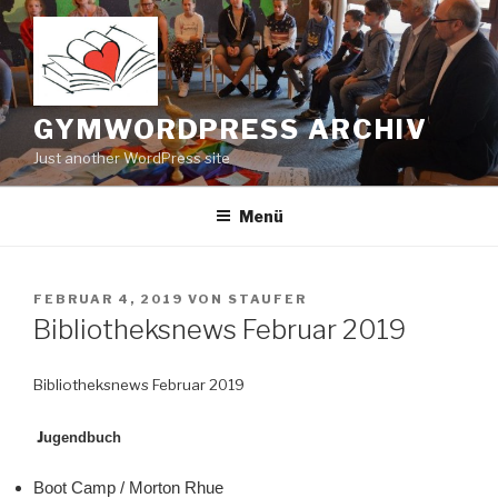
Zum
Inhalt
springen
GYMWORDPRESS ARCHIV
Just another WordPress site
Menü
VERÖFFENTLICHT
FEBRUAR 4, 2019
VON
STAUFER
AM
Bibliotheksnews Februar 2019
Bibliotheksnews Februar 2019
J
ugendbuch
Boot Camp / Morton Rhue