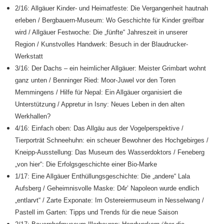
2/16: Allgäuer Kinder- und Heimatfeste: Die Vergangenheit hautnah
erleben
/ Bergbauern-Museum: Wo Geschichte für Kinder greifbar
wird / Allgäuer Festwoche: Die „fünfte“ Jahreszeit in unserer
Region / Kunstvolles Handwerk: Besuch in der Blaudrucker-
Werkstatt
3/16: Der Dachs – ein heimlicher Allgäuer: Meister Grimbart wohnt
ganz unten
/ Benninger Ried: Moor-Juwel vor den Toren
Memmingens / Hilfe für Nepal: Ein Allgäuer organisiert die
Unterstützung / Appretur in Isny: Neues Leben in den alten
Werkhallen?
4/16: Einfach oben: Das Allgäu aus der Vogelperspektive
/
Tierporträt Schneehuhn: ein scheuer Bewohner des Hochgebirges /
Kneipp-Ausstellung: Das Museum des Wasserdoktors / Feneberg
„von hier“: Die Erfolgsgeschichte einer Bio-Marke
1/17: Eine Allgäuer Enthüllungsgeschichte: Die „andere“ Lala
Aufsberg /
Geheimnisvolle Maske: D4r’ Napoleon wurde endlich
„entlarvt“ / Zarte Exponate: Im Ostereiermuseum in Nesselwang /
Pastell im Garten: Tipps und Trends für die neue Saison