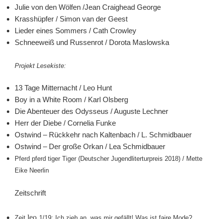
Julie von den Wölfen /Jean Craighead George
Krasshüpfer / Simon van der Geest
Lieder eines Sommers / Cath Crowley
Schneeweiß und Russenrot / Dorota Maslowska
Projekt Lesekiste:
13 Tage Mitternacht / Leo Hunt
Boy in a White Room / Karl Olsberg
Die Abenteuer des Odysseus / Auguste Lechner
Herr der Diebe / Cornelia Funke
Ostwind – Rückkehr nach Kaltenbach / L. Schmidbauer
Ostwind – Der große Orkan / Lea Schmidbauer
Pferd pferd tiger Tiger
(Deutscher Jugendliterturpreis 2018)
/ Mette
Eike Neerlin
Zeitschrift
leo
Zeit
1/19: Ich zieh an, was mir gefällt! Was ist faire Mode?